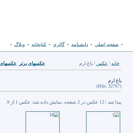
•
صفحه اصلي
•
دانشنامه
•
گالري
•
كتابخانه
•
وبلاگ
•
خانه
/
عكس
/ باغ ارم
عكسهای برتر
عكسهای 
باغ ارم
(Hits: 32767)
پیدا شد : 12 عكس در 2 صفحه. نمایش داده شد: عكس 1 از 9.