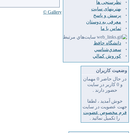
·
نظرسنجی ها
·
بهترینهای سایت
Gallery ©
·
پرسش و پاسخ
·
معرفی به دوستان
·
تماس با ما
سايت‌هاي مرتبط
·
دانشگاه حافظ
·
سعدي‌شناسي
·
كوروش كمالي
وضعیت کاربران
در حال حاضر 0 مهمان
و 0 کاربر در سایت
حضور دارند .
خوش آمدید ، لطفا
جهت عضویت در سایت
فرم مخصوص عضویت
را تکمیل نمائید .