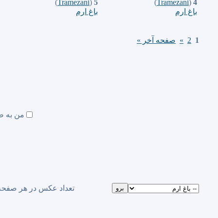
)
Tramezani
(
5
)
Tramezani
(
4
باغ ارم
باغ ارم
1
2
»
صفحه آخر »
من به ص
تعداد عكس در هر صفحه