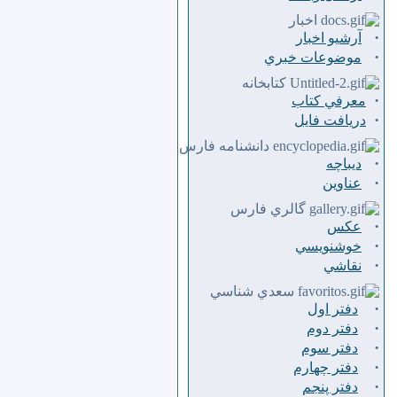
اخبار
·
آرشیو اخبار
·
موضوعات خبري
كتابخانه
·
معرفي كتاب
·
دريافت فايل
دانشنامه فارس
·
ديباچه
·
عناوين
گالري فارس
·
عكس
·
خوشنويسي
·
نقاشي
سعدي شناسي
·
دفتر اول
·
دفتر دوم
·
دفتر سوم
·
دفتر چهارم
·
دفتر پنجم