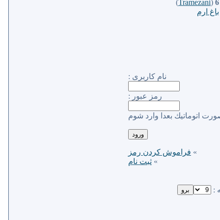
)
Tramezani
(
6
باغ ارم
نام كاربری :
رمز عبور :
ورت اتوماتیك بعدا وارد شوم
»
فراموش كردن رمز
»
ثبت نام
 :