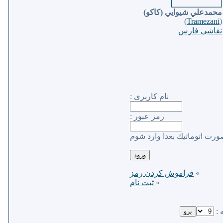
محمدعلي شيوايي (كاكو)
)
Tramezani
(
نقاشي فارس
نام كاربری :
رمز عبور :
ورت اتوماتیك بعدا وارد شوم
»
فراموش كردن رمز
»
ثبت نام
 :