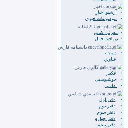
اخبار
·
آرشیو اخبار
·
موضوعات خبري
كتابخانه
·
معرفي كتاب
·
دريافت فايل
دانشنامه فارس
·
ديباچه
·
عناوين
گالري فارس
·
عكس
·
خوشنويسي
·
نقاشي
سعدي شناسي
·
دفتر اول
·
دفتر دوم
·
دفتر سوم
·
دفتر چهارم
·
دفتر پنجم