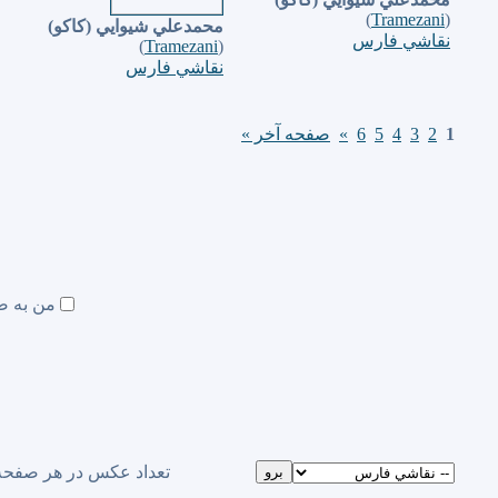
)
Tramezani
(
محمدعلي شيوايي (كاكو)
نقاشي فارس
)
Tramezani
(
نقاشي فارس
1
2
3
4
5
6
»
صفحه آخر »
من به ص
تعداد عكس در هر صفحه