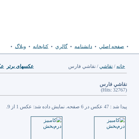
•
صفحه اصلي
•
دانشنامه
•
گالري
•
كتابخانه
•
وبلاگ
•
خانه
/
نقاشي
/ نقاشي فارس
عكسهای برتر
عك
نقاشي فارس
(Hits: 32767)
پیدا شد : 47 عكس در 6 صفحه. نمایش داده شد: عكس 1 از 9.