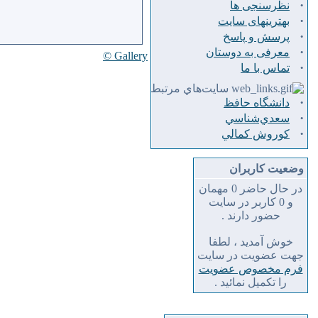
·
نظرسنجی ها
·
بهترینهای سایت
·
پرسش و پاسخ
·
معرفی به دوستان
Gallery ©
·
تماس با ما
سايت‌هاي مرتبط
·
دانشگاه حافظ
·
سعدي‌شناسي
·
كوروش كمالي
وضعیت کاربران
در حال حاضر 0 مهمان
و 0 کاربر در سایت
حضور دارند .
خوش آمدید ، لطفا
جهت عضویت در سایت
فرم مخصوص عضویت
را تکمیل نمائید .