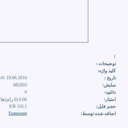
1
توضیحات :
كلید واژه:
19.06.2010 00:41
تاریخ :
682203
نمایش:
0
دانلود:
امتیاز:
0.00 (0 رای(ها))
116.1 KB
حجم فایل:
Tramezani
اضافه شده توسط: