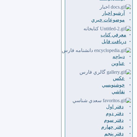
اخبار
·
آرشیو اخبار
·
موضوعات خبري
كتابخانه
·
معرفي كتاب
·
دريافت فايل
دانشنامه فارس
·
ديباچه
·
عناوين
گالري فارس
·
عكس
·
خوشنويسي
·
نقاشي
سعدي شناسي
·
دفتر اول
·
دفتر دوم
·
دفتر سوم
·
دفتر چهارم
·
دفتر پنجم