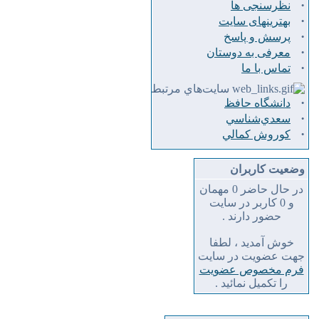
·
نظرسنجی ها
·
بهترینهای سایت
·
پرسش و پاسخ
·
معرفی به دوستان
·
تماس با ما
سايت‌هاي مرتبط
·
دانشگاه حافظ
·
سعدي‌شناسي
·
كوروش كمالي
وضعیت کاربران
در حال حاضر 0 مهمان
و 0 کاربر در سایت
حضور دارند .
خوش آمدید ، لطفا
جهت عضویت در سایت
فرم مخصوص عضویت
را تکمیل نمائید .