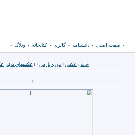
•
صفحه اصلي
•
دانشنامه
•
گالري
•
كتابخانه
•
وبلاگ
•
خانه
/
عكس
/
موزه پارس
/ 1
عكسهای برتر
عك
1