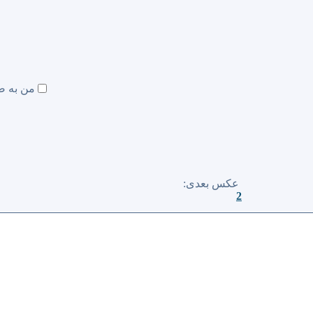
من به ص
عكس بعدی:
2