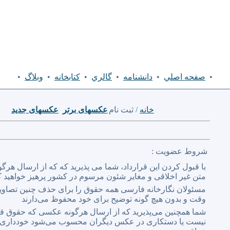
•
صفحه اصلي
•
دانشنامه
•
گالري
•
كتابخانه
•
وبلاگ
•
خانه
/ ثبت نام
عكسهای برتر
عكسهای جدید
شروط عضویت :
با قبول کردن این قرارداد، شما می پذیرید که که از ارسال هر
متن غیر اخلاقی و مغایر شئون مرسوم در کشور پرهیز خواهید ک
مسئولان نگارخانه فارسی همه حقوق را برای حذف چنین تصاویر 
وقت و بدون هیچ گونه توضیح برای خود محفوظ می‌دارند
شما همچنین می‌پذیرید که از ارسال هرگونه عکسی که حقوق قا
نیست یا دستکاری در عکس دیگران محسوب می‌شود خودداری خ