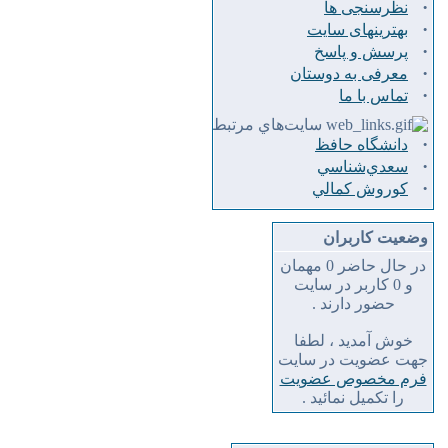
·
نظرسنجی ها
·
بهترینهای سایت
·
پرسش و پاسخ
·
معرفی به دوستان
·
تماس با ما
سايت‌هاي مرتبط
·
دانشگاه حافظ
·
سعدي‌شناسي
·
كوروش كمالي
وضعیت کاربران
در حال حاضر 0 مهمان
و 0 کاربر در سایت
حضور دارند .
خوش آمدید ، لطفا
جهت عضویت در سایت
فرم مخصوص عضویت
را تکمیل نمائید .