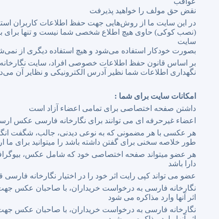
عواقب
نقض حق مولف را خواهید پذیرفت
در این سایت ما از روش‌هایی جهت حفظ اطلاعات کاربران استف
(نصب کوکی) حاوی هیچ اطلاع شخصی شما نیست و تنها برای بخ
سایت
بصورت خودکار استفاده می‌شود و هیچ استفاده دیگری از نمی‌ش
بر اساس قانون حفظ اطلاعات خصوصی افراد، سایت نگارخانه
نگهداری اطلاعات شما نظیر آدرس الکترونیکی و نظایر آن می‌دا
امكانات سایت برای شما :
داشتن صفحه اختصاصی برای تمامی اعضاء آزاد است
اعضاء غیرحرفه ای می توانند برای نگارخانه فارسی عکس ارسا
هر عکسی با هر مضمونی که به نوعی دیدنی، جالب، شگفت انگیز، 
طور خلاصه سخنی برای گفتن داشته باشد را میتوانید برای ما ار
هر عضو میتواند صفحه اختصاصی خود که شامل عکس، بیوگراف
دارا باشد
عضو می تواند کپی رایت اثر خود را در اختیار نگارخانه فارسی ق
نگارخانه فارسی به درخواست خریداران، با صاحبان عکس جهت
اثر آنها وارد مذاکره می شود
نگارخانه فارسی به درخواست خریداران، با صاحبان عکس جهت
اثر آنها وارد مذاکره می شود