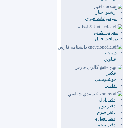
اخبار
·
آرشیو اخبار
·
موضوعات خبري
كتابخانه
·
معرفي كتاب
·
دريافت فايل
دانشنامه فارس
·
ديباچه
·
عناوين
گالري فارس
·
عكس
·
خوشنويسي
·
نقاشي
سعدي شناسي
·
دفتر اول
·
دفتر دوم
·
دفتر سوم
·
دفتر چهارم
·
دفتر پنجم