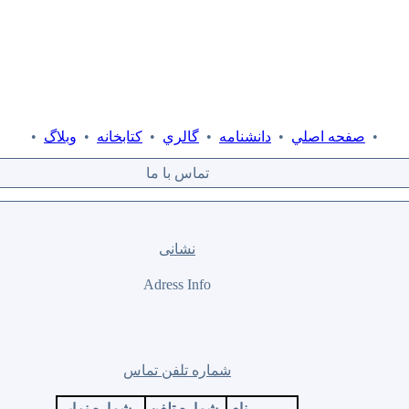
•
صفحه اصلي
•
دانشنامه
•
گالري
•
كتابخانه
•
وبلاگ
•
تماس با ما
نشانی
Adress Info
شماره تلفن تماس
نام
شماره تلفن
شماره نمابر