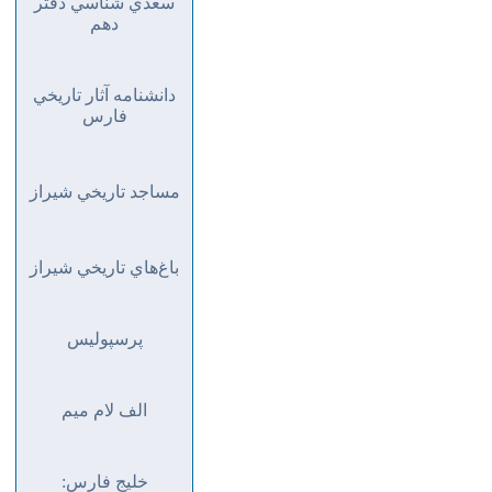
سعدي شناسي دفتر
دهم
دانشنامه آثار تاريخي
فارس
مساجد تاريخي شيراز
باغ‌هاي تاريخي شيراز
پرسپوليس
الف لام ميم
خليج فارس: