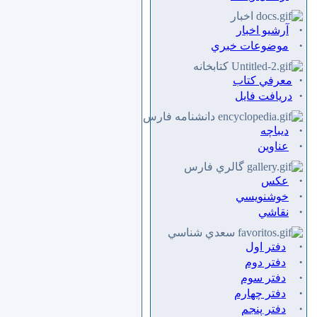
اخبار
·
آرشیو اخبار
·
موضوعات خبري
كتابخانه
·
معرفي كتاب
·
دريافت فايل
دانشنامه فارس
·
ديباچه
·
عناوين
گالري فارس
·
عكس
·
خوشنويسي
·
نقاشي
سعدي شناسي
·
دفتر اول
·
دفتر دوم
·
دفتر سوم
·
دفتر چهارم
·
دفتر پنجم