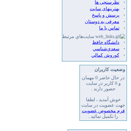
·
نظرسنجی ها
·
بهترینهای سایت
·
پرسش و پاسخ
·
معرفی به دوستان
·
تماس با ما
سايت‌هاي مرتبط
·
دانشگاه حافظ
·
سعدي‌شناسي
·
كوروش كمالي
وضعیت کاربران
در حال حاضر 0 مهمان
و 0 کاربر در سایت
حضور دارند .
خوش آمدید ، لطفا
جهت عضویت در سایت
فرم مخصوص عضویت
را تکمیل نمائید .