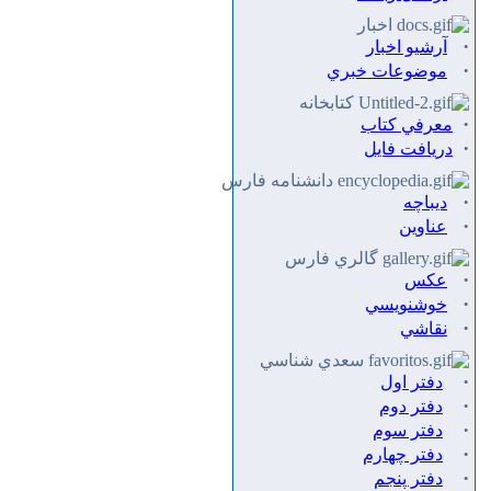
اخبار
·
آرشیو اخبار
·
موضوعات خبري
كتابخانه
·
معرفي كتاب
·
دريافت فايل
دانشنامه فارس
·
ديباچه
·
عناوين
گالري فارس
·
عكس
·
خوشنويسي
·
نقاشي
سعدي شناسي
·
دفتر اول
·
دفتر دوم
·
دفتر سوم
·
دفتر چهارم
·
دفتر پنجم