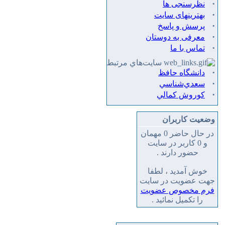
·
نظرسنجی ها
·
بهترینهای سایت
·
پرسش و پاسخ
·
معرفی به دوستان
·
تماس با ما
سايت‌هاي مرتبط
·
دانشگاه حافظ
·
سعدي‌شناسي
·
كوروش كمالي
وضعیت کاربران
در حال حاضر 0 مهمان
و 0 کاربر در سایت
حضور دارند .
خوش آمدید ، لطفا
جهت عضویت در سایت
فرم مخصوص عضویت
را تکمیل نمائید .