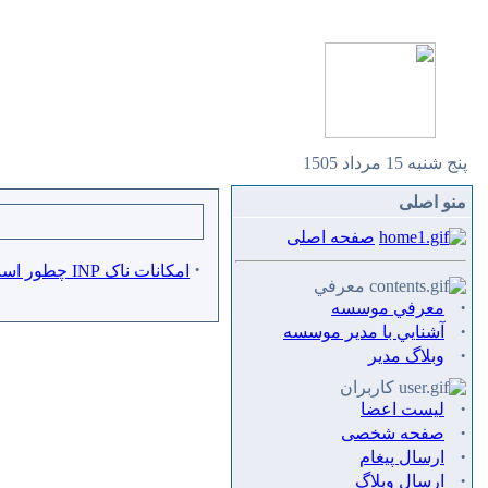
پنج شنبه 15 مرداد 1505
منو اصلی
صفحه اصلی
·
امکانات ناک INP چطور است؟
معرفي
·
معرفي موسسه
·
آشنايي با مدير موسسه
·
وبلاگ مدير
کاربران
·
لیست اعضا
·
صفحه شخصی
·
ارسال پيغام
·
ارسال وبلاگ