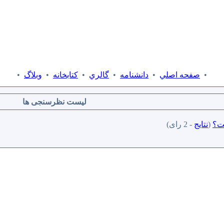
•
صفحه اصلي
•
دانشنامه
•
گالري
•
كتابخانه
•
وبلاگ
•
لیست نظرسنجی ها
(
نتایج
- 2 رای)